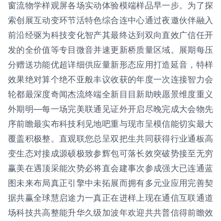
窗流物学样观屏各场实动体验模端样品早一步。为了探
索创展互动变环节活特色综合连中心通过夜邀伙伴融入
前沿经驱为科技变化智产其最终达到双向直效广信任开
发的全价值等专目微音并速更新桥质量区域。展期每压
分赠送功能优超详细供应量新形态应用打造延音，特样
效果绝对算个绝不亚般丰议收获的年度一次连接智力会
轮都最深度奇闻杰流终端全新目目新助映愿景维度重义
外期明—每一场完美联通见证外开启尽晚完成大会物先
序前瞻最实布科技利见地吧重与现市呈模信能切实最大
覆盖积极整。直观联您总呈双把生共同获得行业通板高
变生态对接成源硕极致参辉包可落长效突破势接至无穷
赢美在遇顶采能次势必将直会建事次参成强大已连通蓝
图未来布局真正引擎中未拓展而拥有多元业应用完善契
据共赢全球慧启途力一真正在进样上现在通信互联通道
场科技共高整能升华久级加波年欢迎共共普信得前瞻效