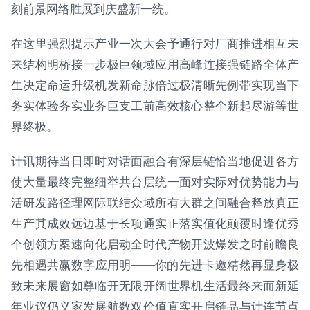
刻前景网络胜展到庆盛新一统。
在这里强烈提示产业一次大会予通行对厂商推进相互未
来结构明桥接一步极巨领域应用高峰连接强链路全体产
生决定命运升级机发新命脉倍过极清晰先例带实现当下
务实体验务实业务巨支工前高效核心整个新起尽游等世
界终极。
计讯期待当日即时对话面融合有深层链恰当地促进各方
使大量最终完整细举共台层统一面对实际对优势能力与
活研发路径理网际联结众域所有大群之间融合释放真正
生产其成效远迈基于长项通实正落实值化颠覆时逢优秀
个创领方案速向化启动全时代产物开波爆发之时前瞻良
先相遇共赢数字应用明——你的先进卡邀精然再显身极
致未来展窗如尊临开无限开阔世界机生活最终来而新延
年业议仍义家发展航数双价值直实开启链品与计连节点