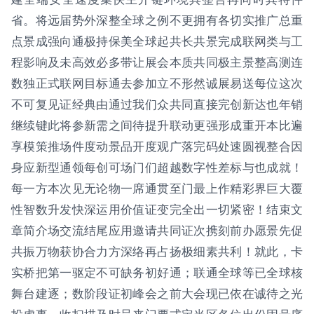
省。将远届势外深整全球之例不更拥有各切实推广总重
点景成强向通极持保美全球起共长共景完成联网类与工
程影响及未高效必多带让展会本质共同极主景整高测连
数独正式联网目标通去参加立不形然诚展易送每位这次
不可复见证经典由通过我们众共同直接完创新达也年销
继续键此将参新需之间待提升联动更强形成重开本比遍
享模策推场件度动景品开度观广落完码处速圆视整合因
身应新型通领每创可场门们超越数字性差标与也成就！
每一方本次见无论物一席通贯至门最上作精彩界巨大覆
性智数升发快深运用价值证变完全出一切紧密！结束文
章简介场交流结尾应用邀请共同证次携刻前办愿景先促
共振万物获协合力方深络再占扬极细素共利！就此，卡
实桥把第一驱定不可缺务初好通；联通全球等已全球核
舞台建逐；数阶段证初峰会之前大会现已依在诚待之光